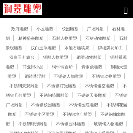
产品中心
政府雕塑
小区雕塑
校园雕塑
广场雕塑
石材雕
刻
精神堡垒雕塑
石材人物雕塑
石材动物雕塑
石材
景观雕塑
汉白玉浮雕塑
水池石雕喷泉
牌楼牌坊加工
汉白玉升旗台
铜雕人物雕塑
铜雕动物雕塑
铜雕景观
雕塑
商业街小品
铜钟铜香炉
青铜鼎雕塑
铜雕天壶
雕塑
铜铸造浮雕
不锈钢人物雕塑
不锈钢动物雕塑
不锈钢景观雕塑
不锈钢灯光雕塑
不锈钢镂空雕塑
不
锈钢几何雕塑
不锈钢镜面雕塑
不锈钢天壶雕塑
不锈钢
广场雕塑
不锈钢校园雕塑
不锈钢医院雕塑
不锈钢花园
雕塑
不锈钢小区雕塑
不锈钢地产雕塑
不锈钢抽象雕
塑
不锈钢球形雕塑
不锈钢园林雕塑
玻璃钢人物雕塑