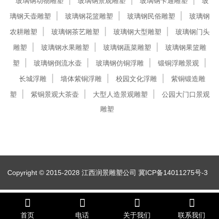
玻璃钢动物雕塑
玻璃钢景观雕塑
玻璃钢卡通雕塑
玻
璃钢天壶雕塑
玻璃钢花篮雕塑
玻璃钢民俗雕塑
玻璃钢
农耕雕塑
玻璃钢茶艺雕塑
玻璃钢大型雕塑
玻璃钢门头
雕塑
玻璃钢水果雕塑
玻璃钢蔬菜雕塑
玻璃钢果篮雕
塑
玻璃钢倒流水壶
玻璃钢仿铜浮雕
锻铜浮雕景观
长城浮雕
墙体紫铜浮雕
校园文化浮雕
紫铜锻造雕
塑
紫铜景观大茶壶
大型人造景观雕塑
公园大门口景观
雕塑
Copyright © 2015-2028 江西润景雕塑公司
冀ICP备14011275号-3
首页
电话
关于我们
联系我们