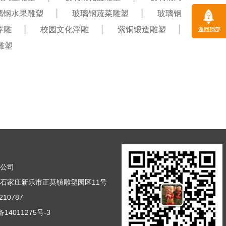
璃钢水果雕塑
玻璃钢蔬菜雕塑
玻璃钢
浮雕
校园文化浮雕
紫铜锻造雕塑
雕塑
塑公司
石家庄新乐市正莫镇雕塑园区11号
10787
14011275号-3