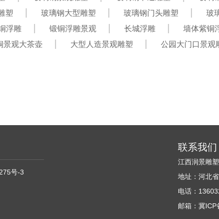
雕塑
玻璃钢大型雕塑
玻璃钢门头雕塑
玻
铜浮雕
锻铜浮雕景观
长城浮雕
墙体紫铜
铜景观大茶壶
大型人造景观雕塑
公园大门口景观
联系我们
江西润景雕
275号-3
地址：河北省
电话：136032
邮箱：冀ICP备