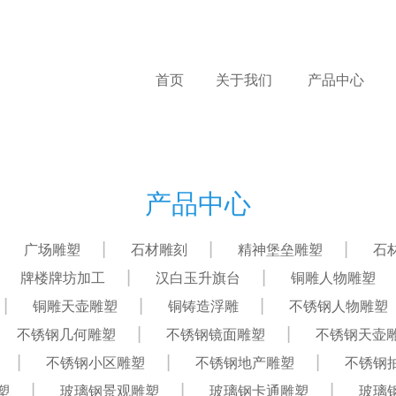
首页
关于我们
产品中心
产品中心
广场雕塑
石材雕刻
精神堡垒雕塑
石
牌楼牌坊加工
汉白玉升旗台
铜雕人物雕塑
铜雕天壶雕塑
铜铸造浮雕
不锈钢人物雕塑
不锈钢几何雕塑
不锈钢镜面雕塑
不锈钢天壶
不锈钢小区雕塑
不锈钢地产雕塑
不锈钢
塑
玻璃钢景观雕塑
玻璃钢卡通雕塑
玻璃