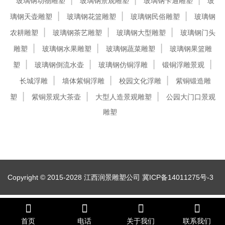
玻璃钢动物雕塑
玻璃钢景观雕塑
玻璃钢卡通雕塑
玻
璃钢天壶雕塑
玻璃钢花篮雕塑
玻璃钢民俗雕塑
玻璃钢
农耕雕塑
玻璃钢茶艺雕塑
玻璃钢大型雕塑
玻璃钢门头
雕塑
玻璃钢水果雕塑
玻璃钢蔬菜雕塑
玻璃钢果篮雕
塑
玻璃钢倒流水壶
玻璃钢仿铜浮雕
锻铜浮雕景观
长城浮雕
墙体紫铜浮雕
校园文化浮雕
紫铜锻造雕
塑
紫铜景观大茶壶
大型人造景观雕塑
公园大门口景观
雕塑
Copyright © 2015-2028 江西润景雕塑公司
冀ICP备14011275号-3
首页
电话
关于我们
联系我们