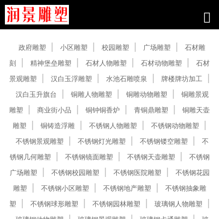
产品中心
政府雕塑
小区雕塑
校园雕塑
广场雕塑
石材雕
刻
精神堡垒雕塑
石材人物雕塑
石材动物雕塑
石材
景观雕塑
汉白玉浮雕塑
水池石雕喷泉
牌楼牌坊加工
汉白玉升旗台
铜雕人物雕塑
铜雕动物雕塑
铜雕景观
雕塑
商业街小品
铜钟铜香炉
青铜鼎雕塑
铜雕天壶
雕塑
铜铸造浮雕
不锈钢人物雕塑
不锈钢动物雕塑
不锈钢景观雕塑
不锈钢灯光雕塑
不锈钢镂空雕塑
不
锈钢几何雕塑
不锈钢镜面雕塑
不锈钢天壶雕塑
不锈钢
广场雕塑
不锈钢校园雕塑
不锈钢医院雕塑
不锈钢花园
雕塑
不锈钢小区雕塑
不锈钢地产雕塑
不锈钢抽象雕
塑
不锈钢球形雕塑
不锈钢园林雕塑
玻璃钢人物雕塑