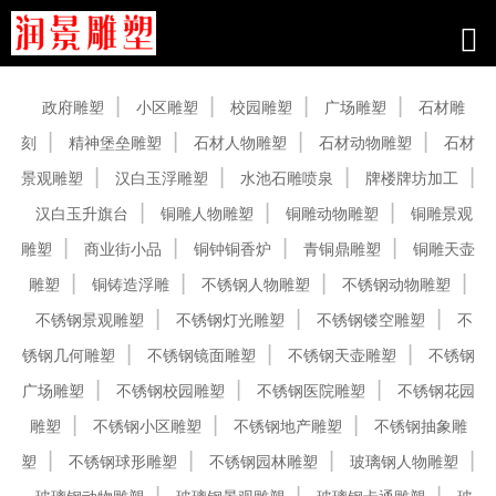
产品中心
政府雕塑
小区雕塑
校园雕塑
广场雕塑
石材雕
刻
精神堡垒雕塑
石材人物雕塑
石材动物雕塑
石材
景观雕塑
汉白玉浮雕塑
水池石雕喷泉
牌楼牌坊加工
汉白玉升旗台
铜雕人物雕塑
铜雕动物雕塑
铜雕景观
雕塑
商业街小品
铜钟铜香炉
青铜鼎雕塑
铜雕天壶
雕塑
铜铸造浮雕
不锈钢人物雕塑
不锈钢动物雕塑
不锈钢景观雕塑
不锈钢灯光雕塑
不锈钢镂空雕塑
不
锈钢几何雕塑
不锈钢镜面雕塑
不锈钢天壶雕塑
不锈钢
广场雕塑
不锈钢校园雕塑
不锈钢医院雕塑
不锈钢花园
雕塑
不锈钢小区雕塑
不锈钢地产雕塑
不锈钢抽象雕
塑
不锈钢球形雕塑
不锈钢园林雕塑
玻璃钢人物雕塑