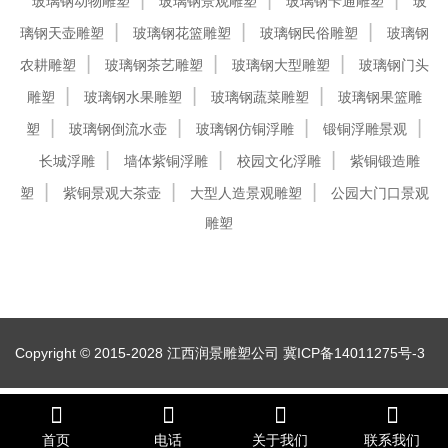
玻璃钢动物雕塑
玻璃钢景观雕塑
玻璃钢卡通雕塑
玻
璃钢天壶雕塑
玻璃钢花篮雕塑
玻璃钢民俗雕塑
玻璃钢
农耕雕塑
玻璃钢茶艺雕塑
玻璃钢大型雕塑
玻璃钢门头
雕塑
玻璃钢水果雕塑
玻璃钢蔬菜雕塑
玻璃钢果篮雕
塑
玻璃钢倒流水壶
玻璃钢仿铜浮雕
锻铜浮雕景观
长城浮雕
墙体紫铜浮雕
校园文化浮雕
紫铜锻造雕
塑
紫铜景观大茶壶
大型人造景观雕塑
公园大门口景观
雕塑
Copyright © 2015-2028 江西润景雕塑公司
冀ICP备14011275号-3
首页
电话
关于我们
联系我们