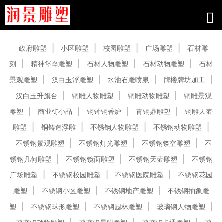
产品中心
政府雕塑
小区雕塑
校园雕塑
广场雕塑
石材雕
刻
精神堡垒雕塑
石材人物雕塑
石材动物雕塑
石材
景观雕塑
汉白玉浮雕塑
水池石雕喷泉
牌楼牌坊加工
汉白玉升旗台
铜雕人物雕塑
铜雕动物雕塑
铜雕景观
雕塑
商业街小品
铜钟铜香炉
青铜鼎雕塑
铜雕天壶
雕塑
铜铸造浮雕
不锈钢人物雕塑
不锈钢动物雕塑
不锈钢景观雕塑
不锈钢灯光雕塑
不锈钢镂空雕塑
不
锈钢几何雕塑
不锈钢镜面雕塑
不锈钢天壶雕塑
不锈钢
广场雕塑
不锈钢校园雕塑
不锈钢医院雕塑
不锈钢花园
雕塑
不锈钢小区雕塑
不锈钢地产雕塑
不锈钢抽象雕
塑
不锈钢球形雕塑
不锈钢园林雕塑
玻璃钢人物雕塑