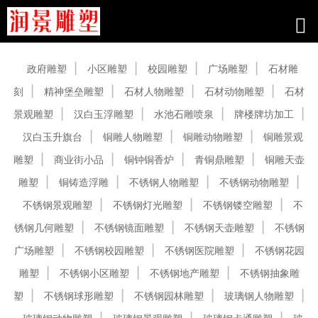
产品中心
政府雕塑
小区雕塑
校园雕塑
广场雕塑
石材雕
刻
精神堡垒雕塑
石材人物雕塑
石材动物雕塑
石材
景观雕塑
汉白玉浮雕塑
水池石雕喷泉
牌楼牌坊加工
汉白玉升旗台
铜雕人物雕塑
铜雕动物雕塑
铜雕景观
雕塑
商业街小品
铜钟铜香炉
青铜鼎雕塑
铜雕天壶
雕塑
铜铸造浮雕
不锈钢人物雕塑
不锈钢动物雕塑
不锈钢景观雕塑
不锈钢灯光雕塑
不锈钢镂空雕塑
不
锈钢几何雕塑
不锈钢镜面雕塑
不锈钢天壶雕塑
不锈钢
广场雕塑
不锈钢校园雕塑
不锈钢医院雕塑
不锈钢花园
雕塑
不锈钢小区雕塑
不锈钢地产雕塑
不锈钢抽象雕
塑
不锈钢球形雕塑
不锈钢园林雕塑
玻璃钢人物雕塑