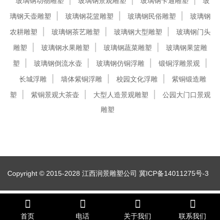
玻璃钢动物雕塑
玻璃钢景观雕塑
玻璃钢卡通雕塑
玻
璃钢天壶雕塑
玻璃钢花篮雕塑
玻璃钢民俗雕塑
玻璃钢
农耕雕塑
玻璃钢茶艺雕塑
玻璃钢大型雕塑
玻璃钢门头
雕塑
玻璃钢水果雕塑
玻璃钢蔬菜雕塑
玻璃钢果篮雕
塑
玻璃钢倒流水壶
玻璃钢仿铜浮雕
锻铜浮雕景观
长城浮雕
墙体紫铜浮雕
校园文化浮雕
紫铜锻造雕
塑
紫铜景观大茶壶
大型人造景观雕塑
公园大门口景观
雕塑
Copyright © 2015-2028 江西润景雕塑公司
冀ICP备14011275号-3
首页
电话
关于我们
联系我们